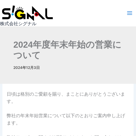
内
容
を
株式会社シグナル
ス
キ
ッ
2024年度年末年始の営業に
プ
ついて
2024年12月3日
日頃は格別のご愛顧を賜り、まことにありがとうございま
す。
弊社の年末年始営業について以下のとおりご案内申し上げ
ます。