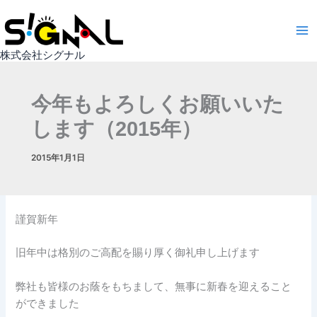
内
容
を
株式会社シグナル
ス
キ
ッ
今年もよろしくお願いいた
プ
します（2015年）
2015年1月1日
謹賀新年
旧年中は格別のご高配を賜り厚く御礼申し上げます
弊社も皆様のお蔭をもちまして、無事に新春を迎えること
ができました